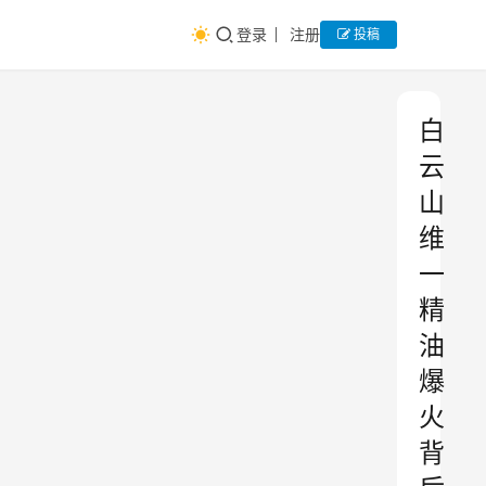
登录
注册
投稿
白
云
山
维
一
精
油
爆
火
背