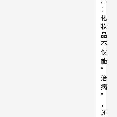
后
：
化
妆
品
不
仅
能
“
治
病
”
，
还