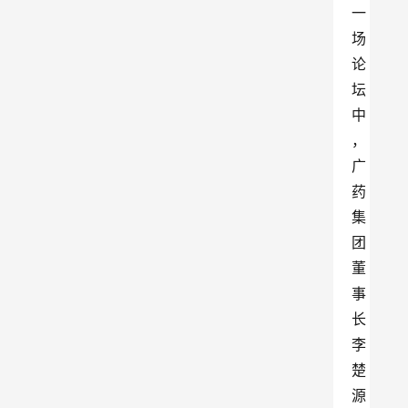
一
场
论
坛
中
，
广
药
集
团
董
事
长
李
楚
源