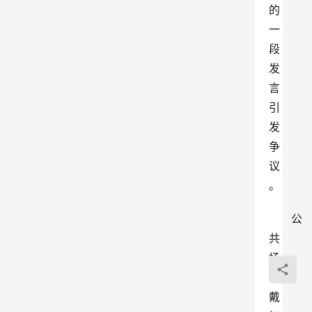
的
一
段
发
言
引
发
争
议
。
公
共
场
合
戴