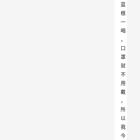
蓝
根
一
喝
，
口
罩
就
不
用
戴
，
所
以
我
今