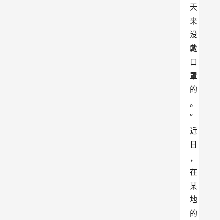
天
来
没
戴
口
罩
的
。
”
近
日
，
在
某
地
的