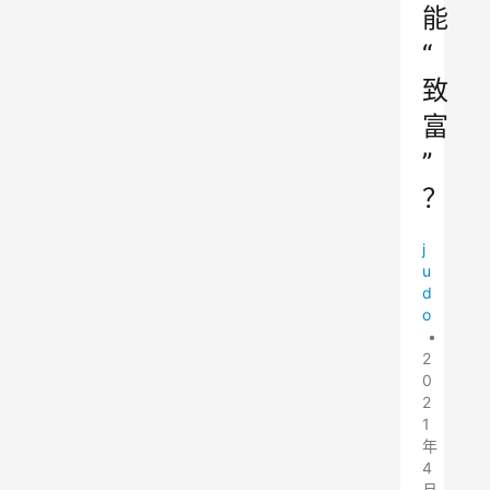
能
“
致
富
”
？
j
u
d
o
•
2
0
2
1
年
4
月