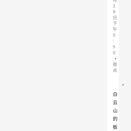
2
9
日
下
午
5
:
5
0
•
观
点
“
白
云
山
的
板