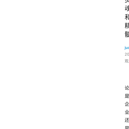
ju
2
观