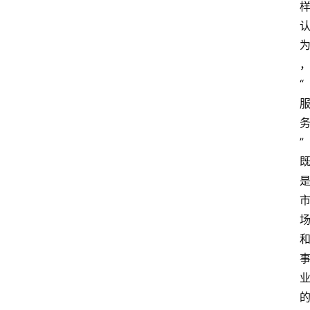
“
”
资
讯
人