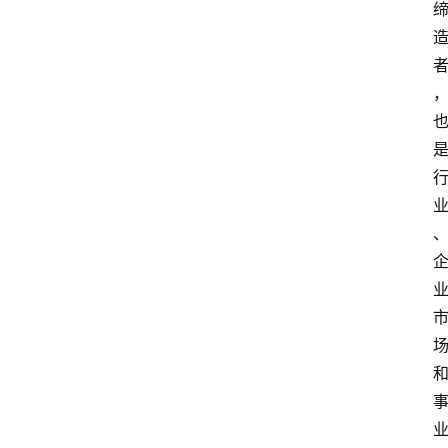
物
观
点
打
传
登录
注册
政
策
商
学
院