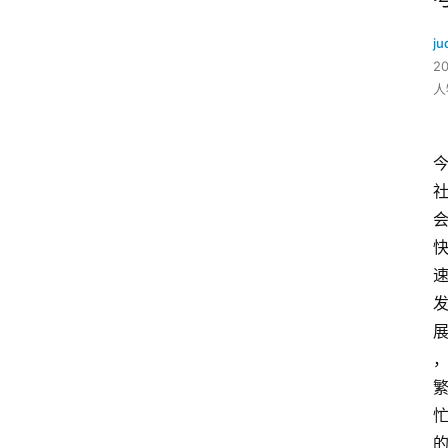
ju
2
人