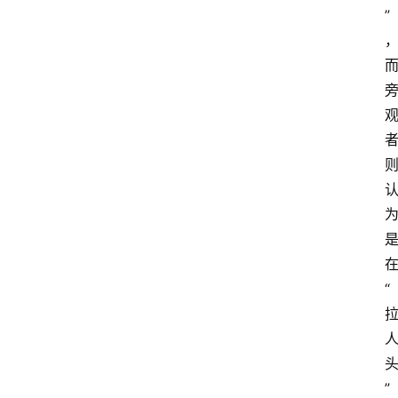
”
“
”