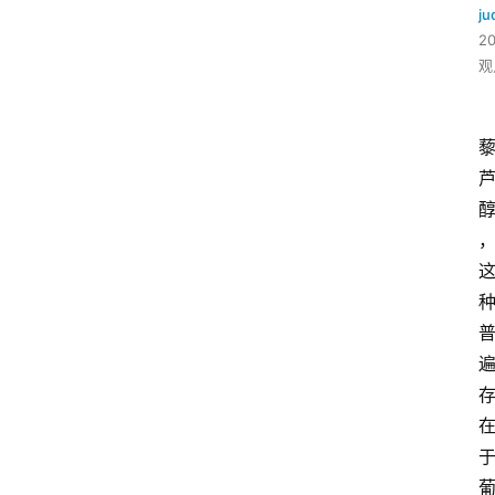
ju
2
观