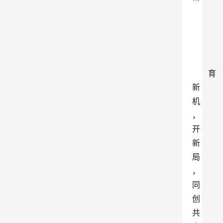
育
新
机
，
开
新
局
，
同
创
共