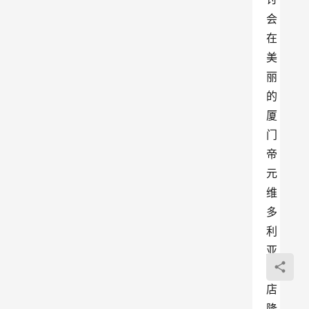
会
在
美
丽
的
厦
门
帝
元
维
多
利
亚
酒
店
隆