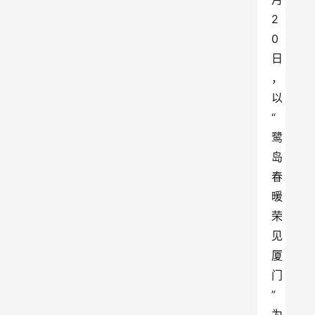
2
0
日
，
以
“
鹭
岛
春
暖 
荣
见
厦
门
”
为