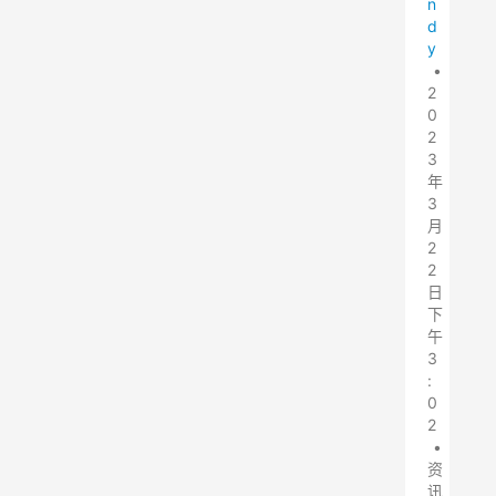
n
d
y
•
2
0
2
3
年
3
月
2
2
日
下
午
3
:
0
2
•
资
讯