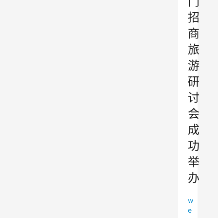
门
招
商
旅
游
研
讨
会
成
功
举
办
w
e