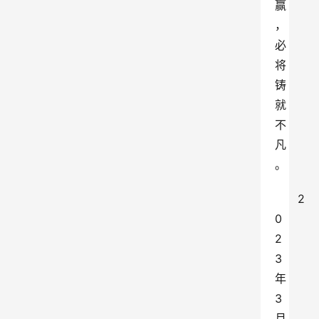
赢
，
必
将
铸
就
不
凡
。
2
0
2
3
年
3
月