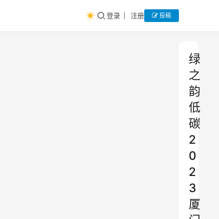
登录
注册
投稿
绿
之
韵
低
碳
2
0
2
3
厦