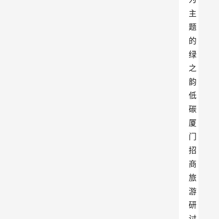
主
题
的
绿
之
韵
低
碳
厦
门
招
商
旅
游
研
讨