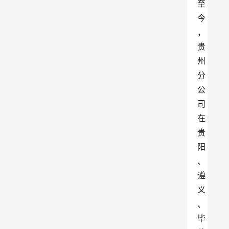
至
今
，
贵
州
分
公
司
在
贵
阳
、
遵
义
、
毕