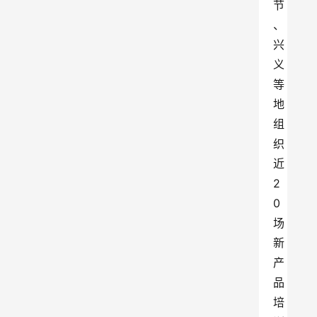
节
、
兴
义
等
地
组
织
近
2
0
场
新
产
品
培