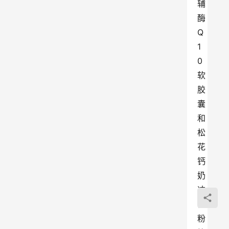
辅
酶
Q
1
0
软
胶
囊
和
松
花
钙
奶
冲
调
粉