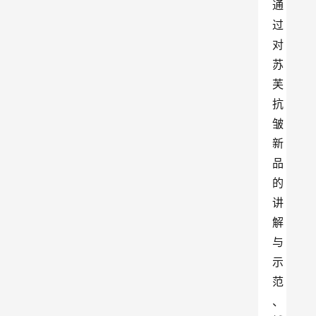
通
过
对
苏
芙
抗
皱
新
品
的
讲
解
与
示
范
、