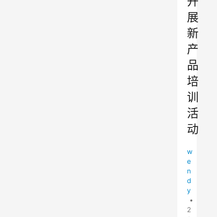
开
展
新
产
品
培
训
活
动
w
e
n
d
y
•
2