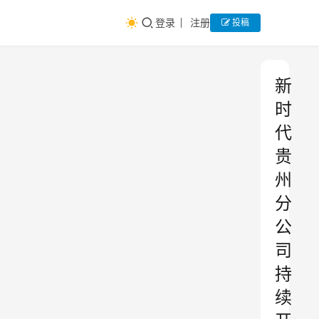
登录
注册
投稿
新
时
代
贵
州
分
公
司
持
续