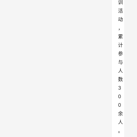
训
活
动
，
累
计
参
与
人
数
3
0
0
余
人
。