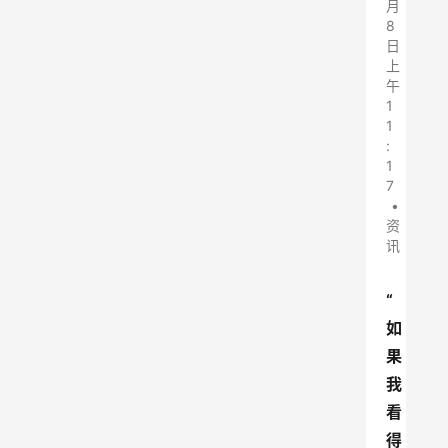
月
8
日
上
午
1
1
:
1
7
•
资
讯
“
如
果
我
看
得