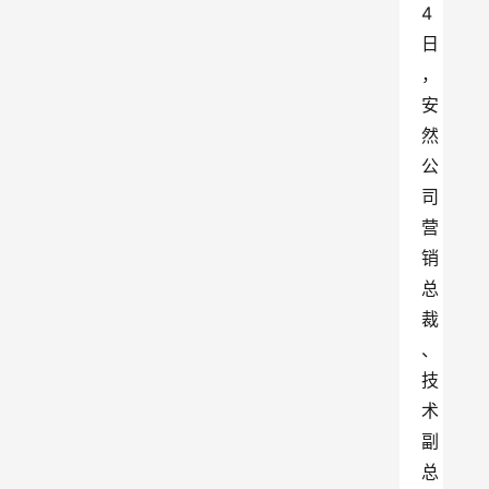
4
日
，
安
然
公
司
营
销
总
裁
、
技
术
副
总