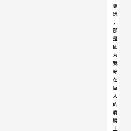
更
远
，
那
是
因
为
我
站
在
巨
人
的
肩
膀
上