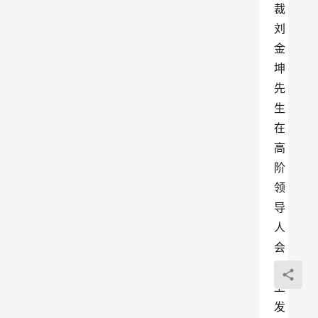
裁
刘
金
坤
先
生
在
高
阶
领
导
人
会
议
上
发