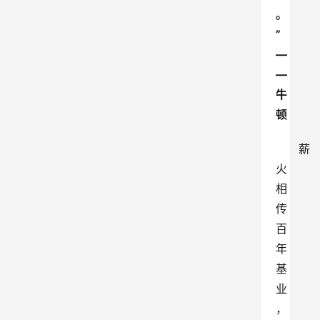
。
”
—
—
牛
顿
薪
火
相
传
百
年
基
业
，