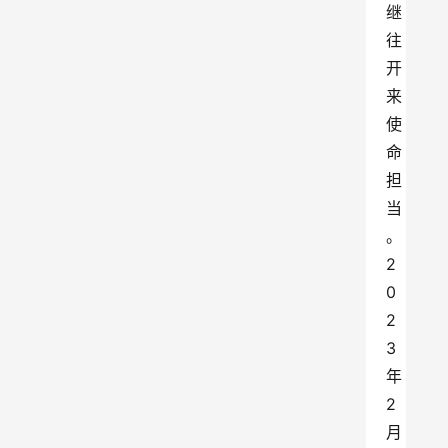
继
往
开
来
使
命
担
当
。
2
0
2
3
年
2
月