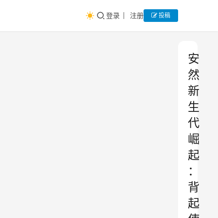
登录
注册
投稿
安
然
新
生
代
崛
起
：
背
起