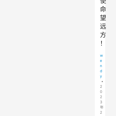
使
命
望
远
方
！
w
e
n
d
y
•
2
0
2
3
年
2