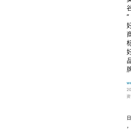
”
w
2
资