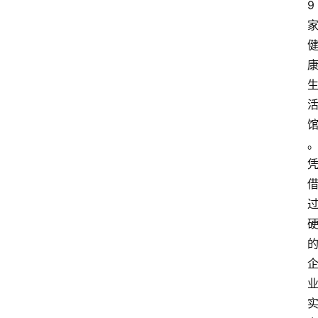
资
9
讯
人
物
观
点
打
传
登录
注册
政
策
商
学
院