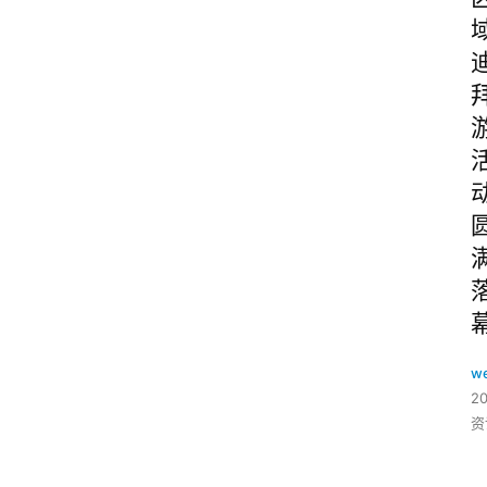
w
2
资