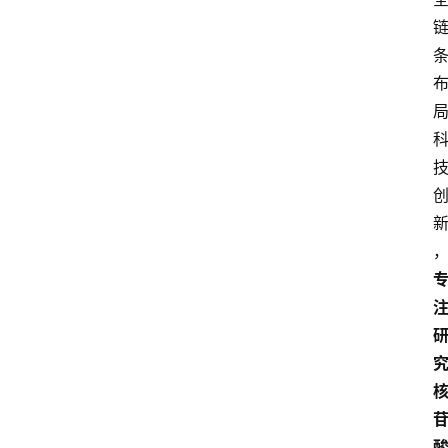
人
物
观
点
打
传
登录
注册
政
策
商
学
院