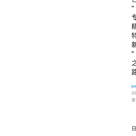
“
”
ju
2
资