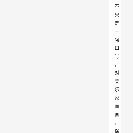
不
只
是
一
句
口
号
，
对
美
乐
家
而
言
，
保