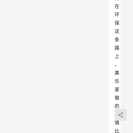
在
环
保
这
条
路
上
，
美
乐
家
做
的
事
情
比