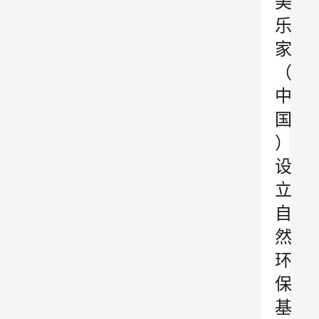
美
乐
家
（
中
国
）
设
立
自
然
环
保
基