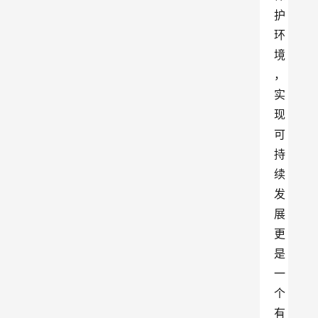
护
环
境
，
实
现
可
持
续
发
展
更
是
一
个
有