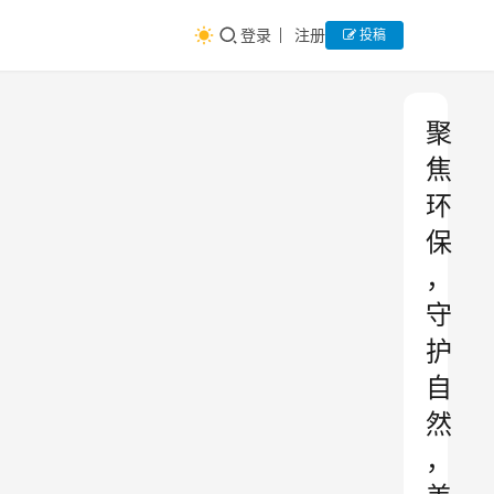
登录
注册
投稿
聚
焦
环
保
，
守
护
自
然
，