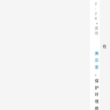
2
:
2
6
•
资
讯
在
美
乐
家
，
保
护
环
境
绝