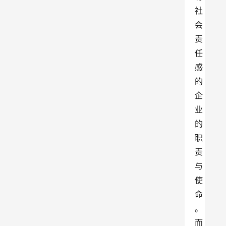
社
会
责
任
感
的
企
业
的
职
责
与
使
命
。
而