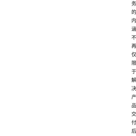
资
讯
人
物
观
点