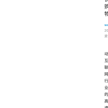
w
2
资