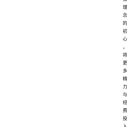
人
物
观
点
打
传
登录
注册
政
策
商
学
院