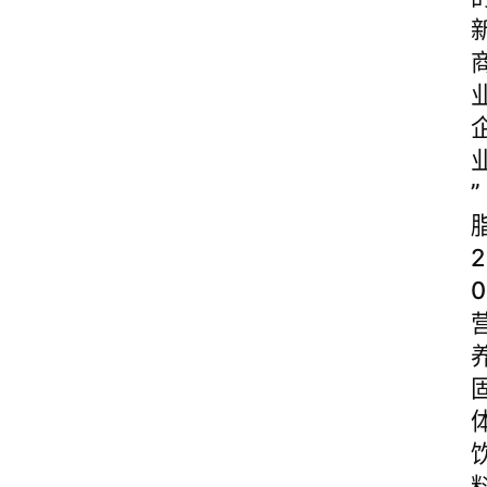
”
2
0