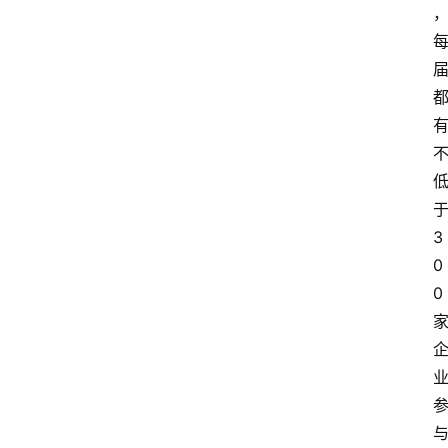
人
物
观
点
打
传
登录
注册
3
政
0
策
0
商
学
院