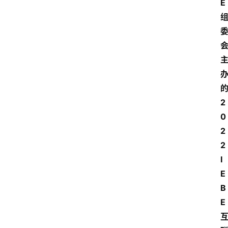
E
2
0
2
2 
I
E
B
E