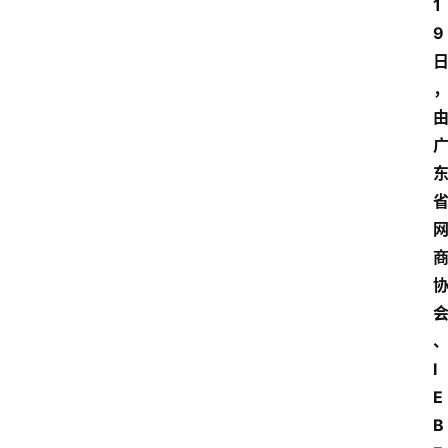
1
9
I
E
B