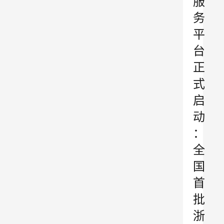
服
务
平
台
正
式
启
动
：
全
国
首
批
浙