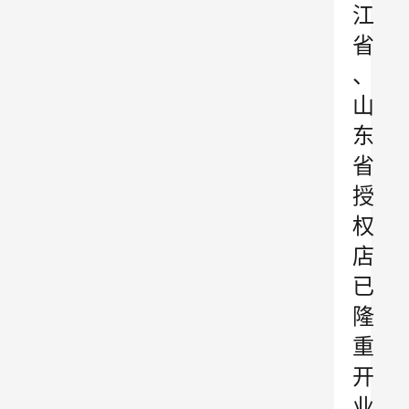
江
省
、
山
东
省
授
权
店
已
隆
重
开
业