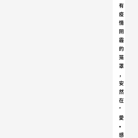
有
疫
情
阴
霾
的
笼
罩
，
安
然
在
“
愛
•
感