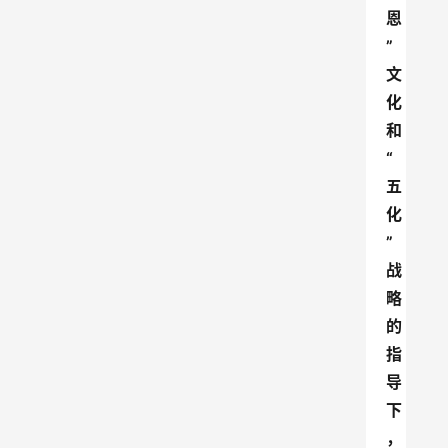
恩
”
文
化
和
“
五
化
”
战
略
的
指
导
下
，