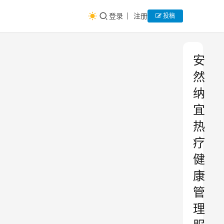
登录
注册
投稿
安
然
纳
宜
热
疗
健
康
管
理