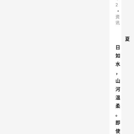
2
•
资
讯
夏
日
如
水
，
山
河
温
柔
。
即
使