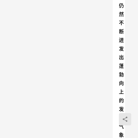
仍
然
不
断
迸
发
出
蓬
勃
向
上
的
发
展
气
象