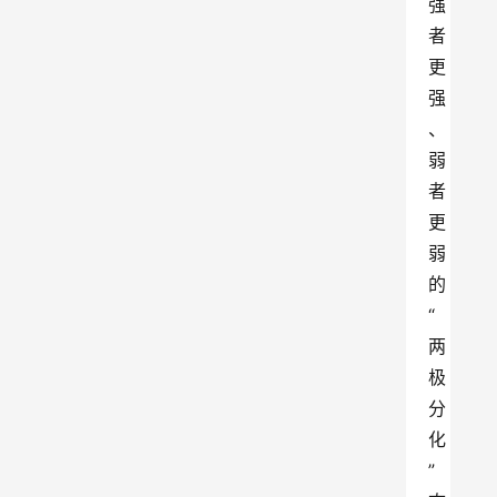
强
者
更
强
、
弱
者
更
弱
的
“
两
极
分
化
”