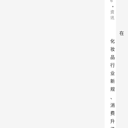
6
•
资
讯
在
化
妆
品
行
业
新
规
、
消
费
升