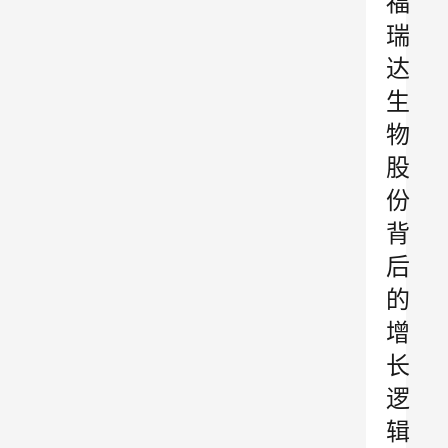
福
瑞
达
生
物
股
份
背
后
的
增
长
逻
辑