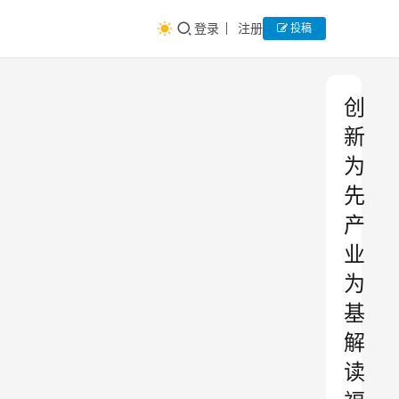
登录
注册
投稿
创
新
为
先
产
业
为
基
解
读