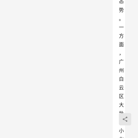
态
势
。
一
方
面
，
广
州
白
云
区
大
批
中
小