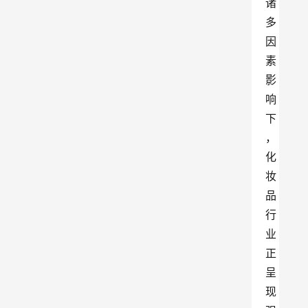
诸
多
因
素
影
响
下
，
化
妆
品
行
业
正
呈
现