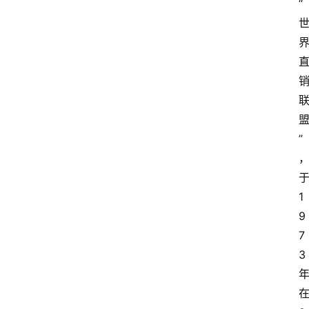
“
”
1
9
7
3