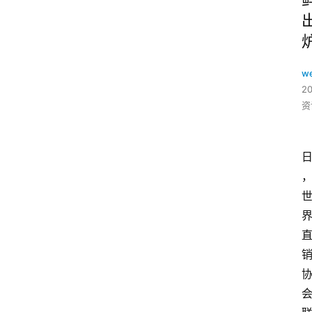
w
2
资