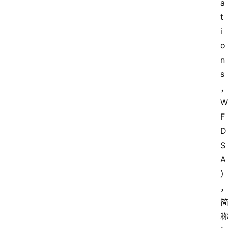
a
t
i
o
n
s
W
F
D
S
A