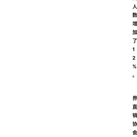
1
2
%