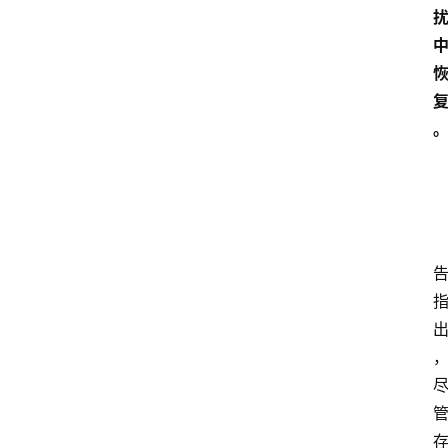
资
讯
人
物
观
点
打
传
登录
注册