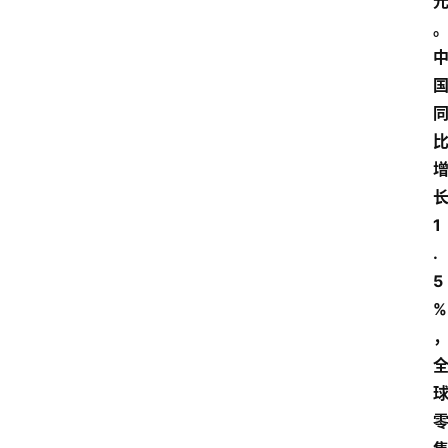
1
.
5
%