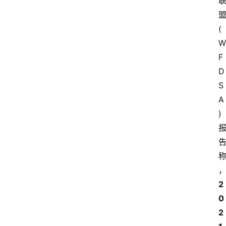
(
W
F
D
S
A
)
2
0
2