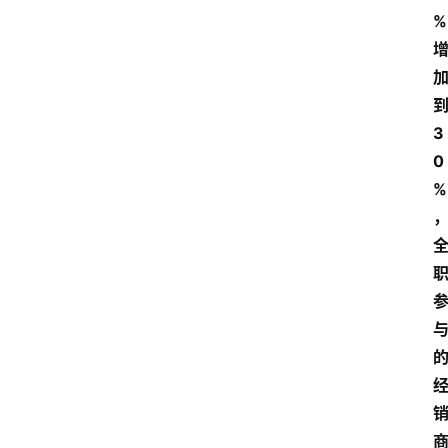
%
3
0
%