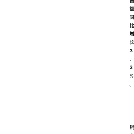
3
.
3
%