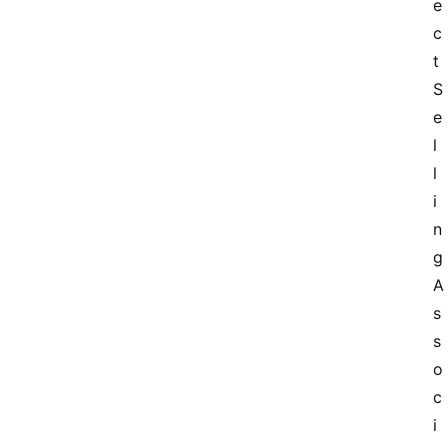
e
c
t 
S
e
l
l
i
n
g 
A
s
s
o
c
i