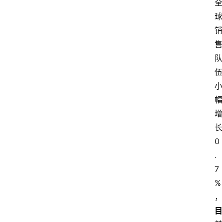
0
.
7
%