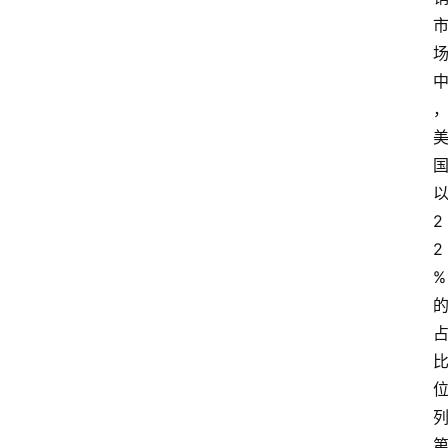
2
2
%