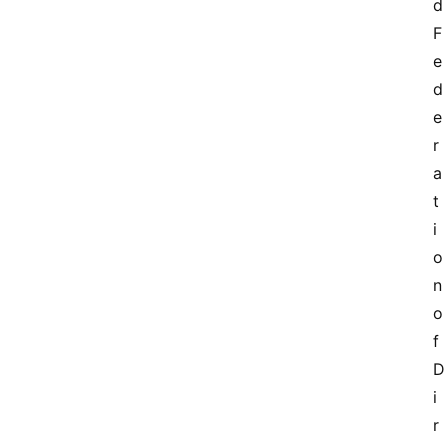
d 
F
e
d
e
r
a
t
i
o
n 
o
f 
D
i
r