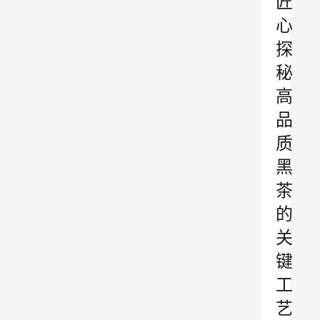
匠
心
探
秘
高
品
质
黑
茶
的
关
键
工
艺