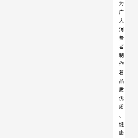
为
广
大
消
费
者
制
作
着
品
质
优
质
、
健
康