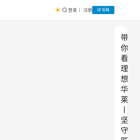
登录
注册
投稿
带
你
看
理
想
华
莱
丨
坚
守