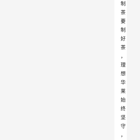
制
茶
要
制
好
茶
，
理
想
华
莱
始
终
坚
守
，