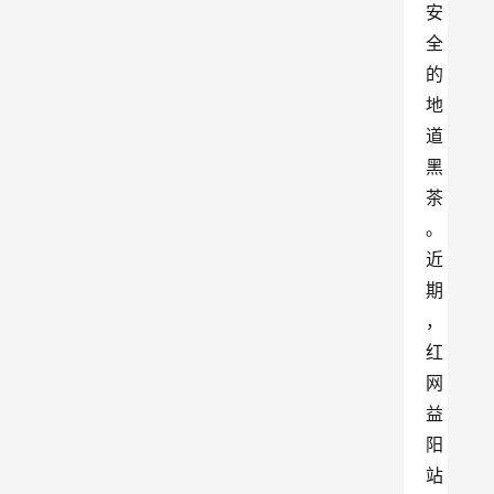
安
全
的
地
道
黑
茶
。
近
期
，
红
网
益
阳
站