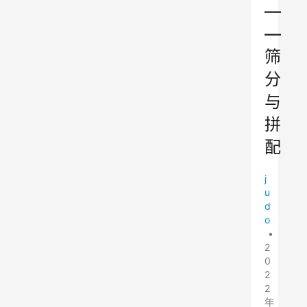
—
—
筛
分
与
拼
配
j
u
d
o
•
2
0
2
2
年