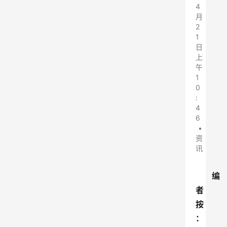
4
月
2
1
日
上
午
1
0
:
4
6
•
资
讯
编
者
按
：