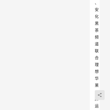
、
安
化
黑
茶
频
道
联
合
理
想
华
莱
品
牌
运