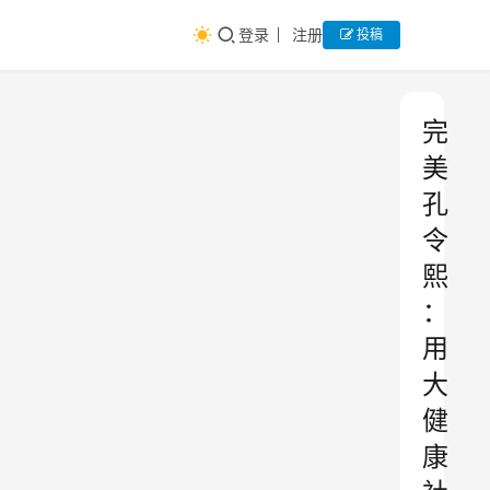
登录
注册
投稿
完
美
孔
令
熙
：
用
大
健
康