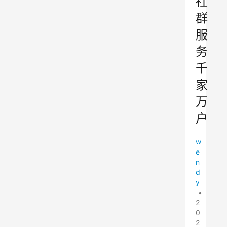
社
群
服
务
千
家
万
户
w
e
n
d
y
•
2
0
2