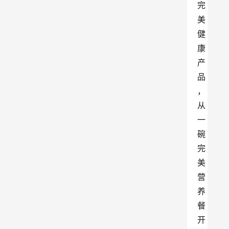
完
美
健
康
产
品
，
从
一
碗
完
美
营
养
餐
开