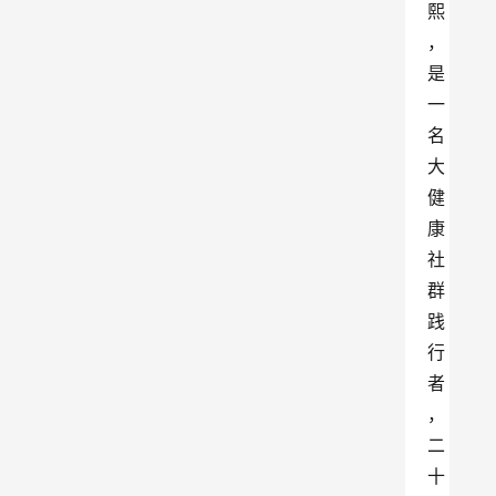
熙
，
是
一
名
大
健
康
社
群
践
行
者
，
二
十