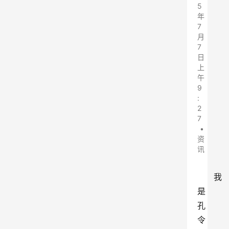
5
年
7
月
7
日
上
午
9
:
2
7
•
资
讯
我
是
孔
令