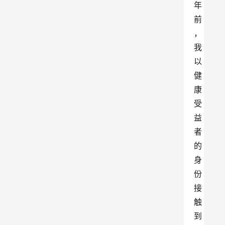
年
前
，
我
以
健
康
受
益
者
的
身
份
接
触
到