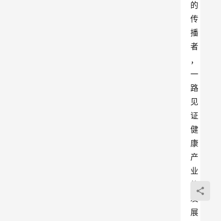
的
传
播
者
，
一
路
见
证
健
康
产
业
的
发
展