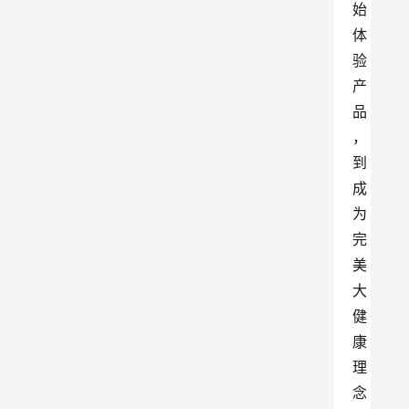
始
体
验
产
品
，
到
成
为
完
美
大
健
康
理
念