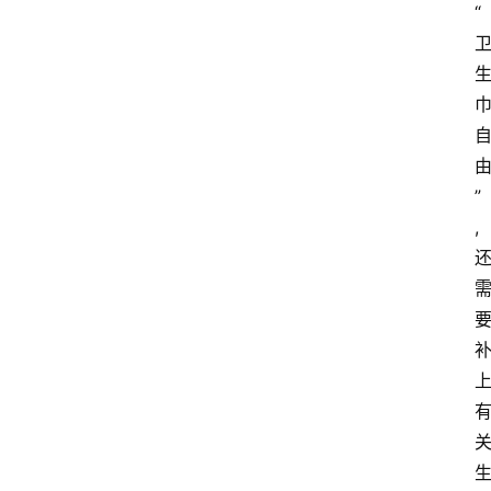
“
”
,