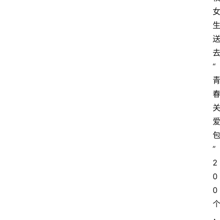
“
”
2
0
0