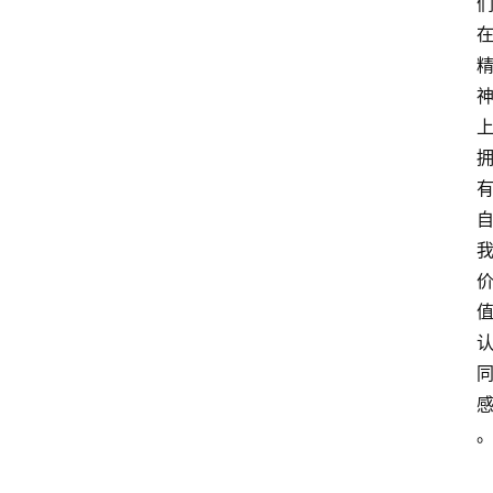
资
讯
人