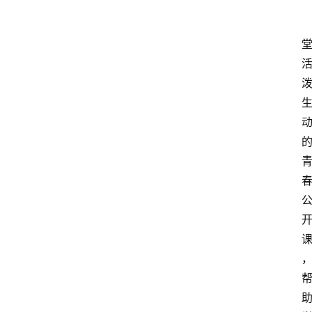
物
观
点
打
传
登录
注册
政
策
商
学
院