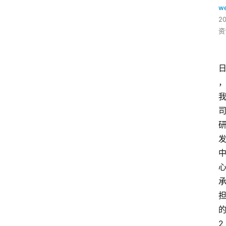
w
2
资
2