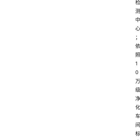
人
物
观
点
打
传
登录
注册
1
0
政
策
商
学
院