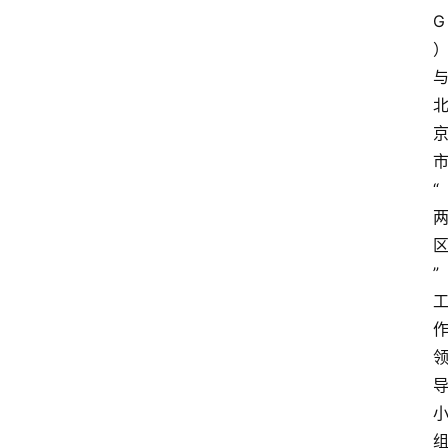
G
“
”