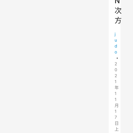
N
次
方
j
u
d
o
•
2
0
2
1
年
1
1
月
1
7
日
上