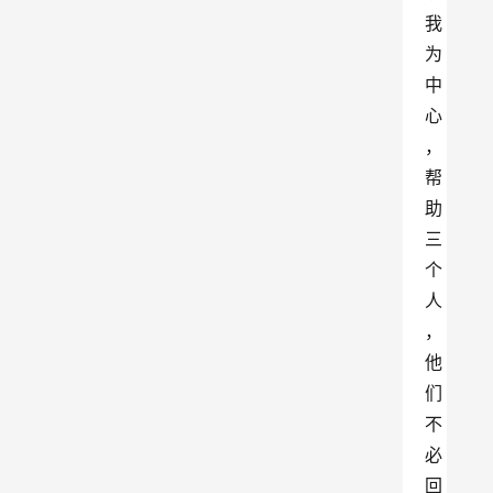
我
为
中
心
，
帮
助
三
个
人
，
他
们
不
必
回