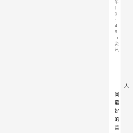
午
1
0
:
4
6
•
资
讯
人
间
最
好
的
善