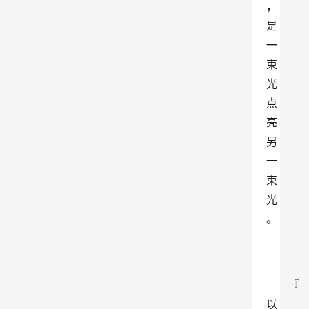
，
是
一
束
光
点
亮
另
一
束
光
。
『
以