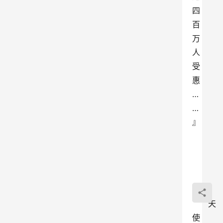
四
百
万
人
受
惠
…
…
』
天
使