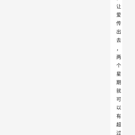
让
爱
传
出
去
，
两
个
星
期
就
可
以
有
超
过