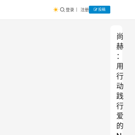
登录
注册
投稿
尚
赫
：
用
行
动
践
行
爱
的