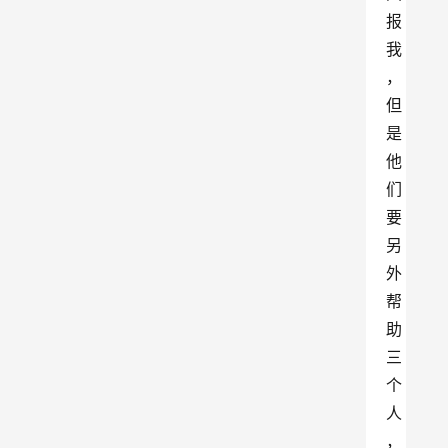
报
我
，
但
是
他
们
要
另
外
帮
助
三
个
人
，