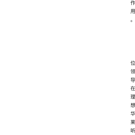
资
讯
人
物
观
点