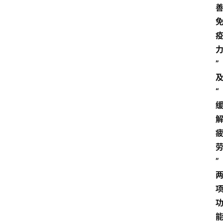
”
“
”