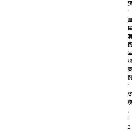
“
”
“
2