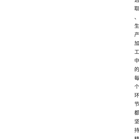
资
讯
人
物
观
点
打
传
登录
注册