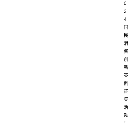
0
2
4
”