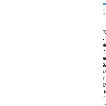
ju
2
资