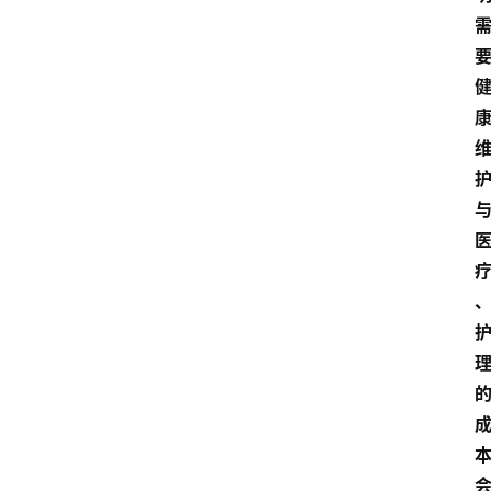
资
讯
人
物
观
点
打
传
登录
注册
政
策
商
学
院