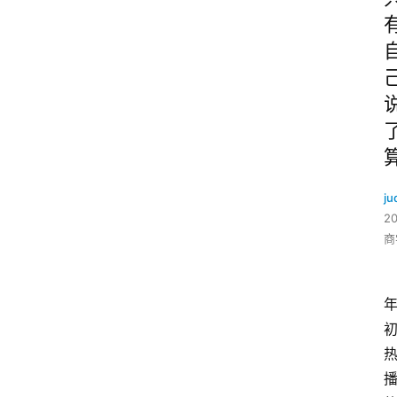
ju
2
商