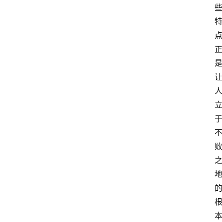
资
讯
人
物
观
点
打
传
登录
注册