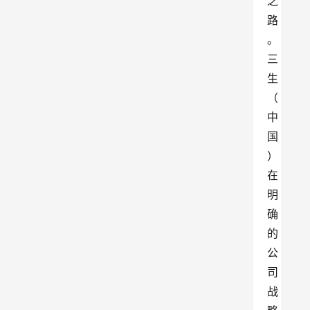
之
路
。
三
生
（
中
国
）
在
明
确
的
公
司
战