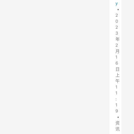
y
•
2
0
2
3
年
2
月
1
6
日
上
午
1
1
:
1
9
•
资
讯