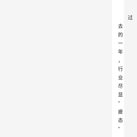
过
去
的
一
年
，
行
业
尽
显
“
疲
态
”