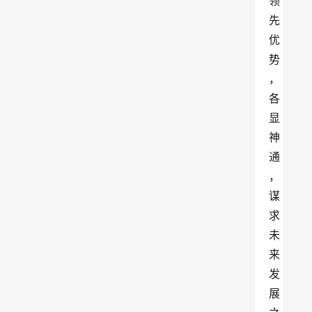
领
先
优
势
，
各
显
神
通
，
谋
求
未
来
发
展