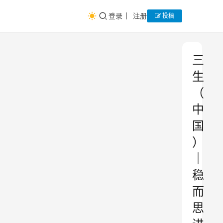
登录
注册
投稿
三
生
（
中
国
）
｜
稳
而
思