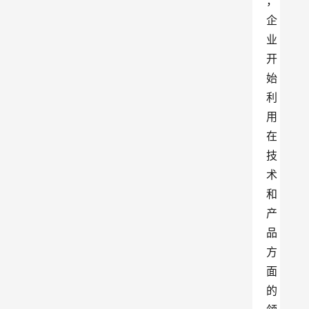
，
企
业
开
始
利
用
在
技
术
和
产
品
方
面
的