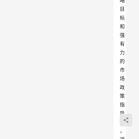
略
目
标
和
强
有
力
的
市
场
政
策
指
导
下
，