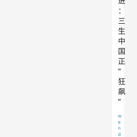
进
：
三
生
中
国
正
“
狂
飙
”
w
e
n
d