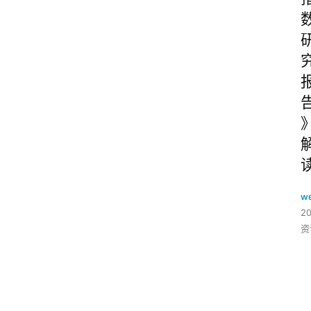
w
2
资