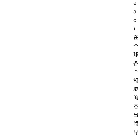
e
a
d
)