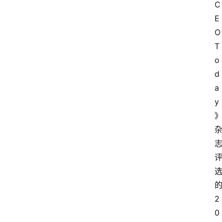
C
E
O 
T
o
d
a
y
2
0