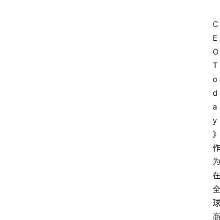
C
E
O 
T
o
d
a
y