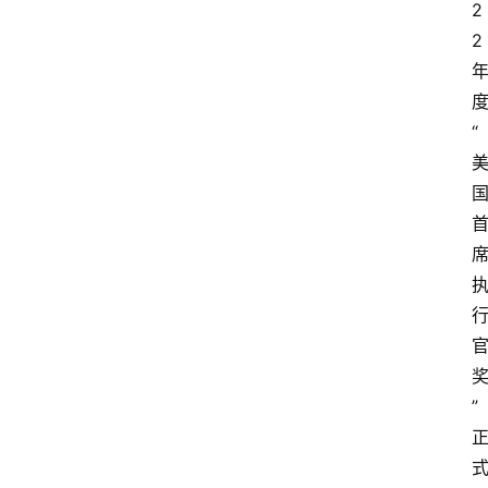
2
2
“
”