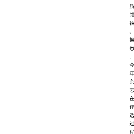
资
讯
人
物
,
观
点
打
传
登录
注册
政
策
商