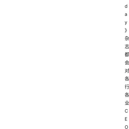
d
a
y
C
E
O