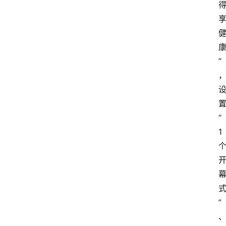
”
“
1
”