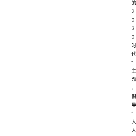
2
0
3
0
”
“