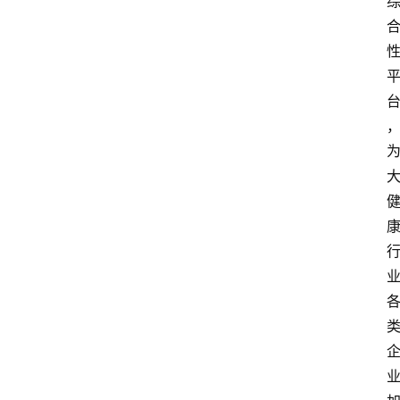
资
讯
人
物
观
点
打
传
登录
注册