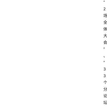
“
2
”
“
3
3