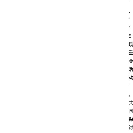
”
“
1
5
”