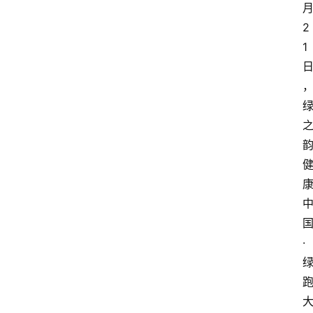
2
1
·