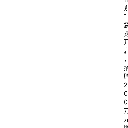
”
2
0
0