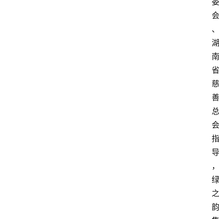
人
物
观
点
打
传
登录
注册
政
策
商
学
院