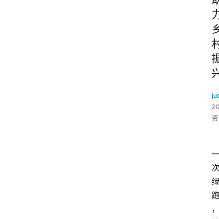
ju
2
资