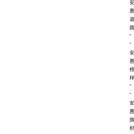
”
“
”
“