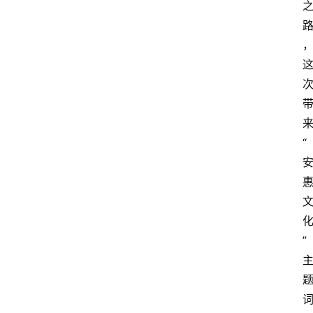
资
讯
人
物
观
点
“
打
传
登录
注册
政
策
”
商
学
院