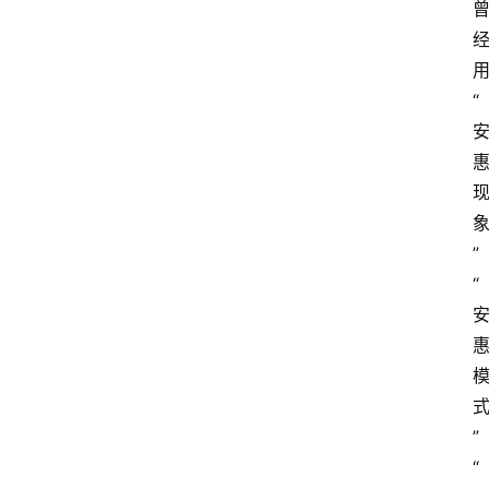
“
”
“
”
“