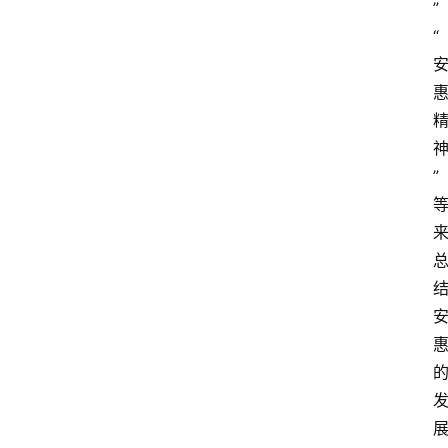
”
“
”