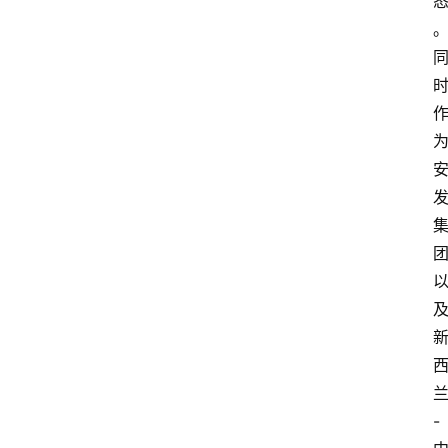
资
讯
人
物
观
点
打
传
登录
注册
-