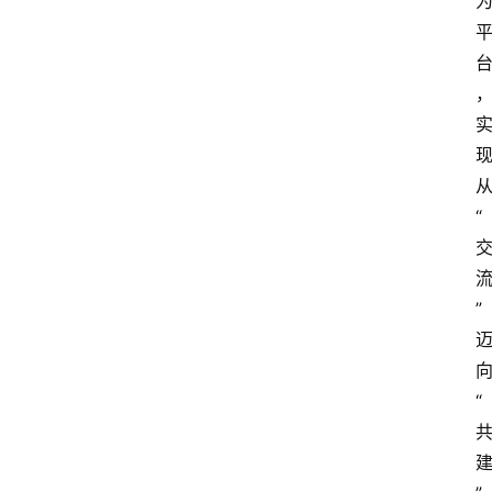
“
”
“