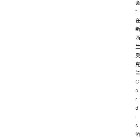
”
C
o
r
d
i
s