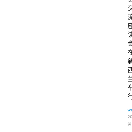
w
2
资