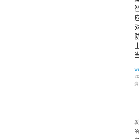
w
2
资