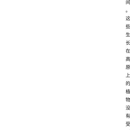
资
讯
人
物