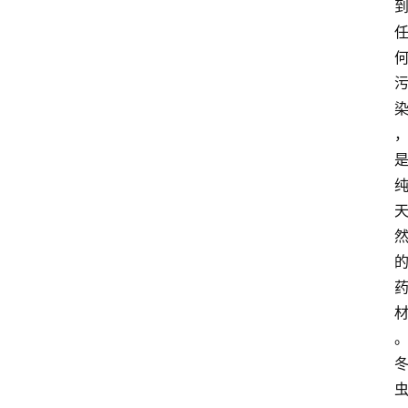
观
点
打
传
登录
注册
政
策
商
学
院