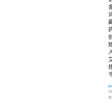
ju
2
资