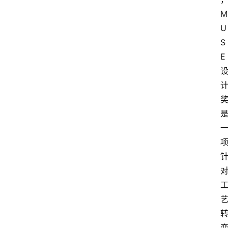
M
U
S
E