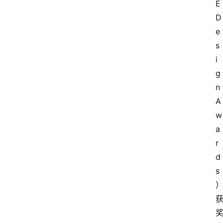
E
D
e
s
i
g
n
A
w
a
r
d
s