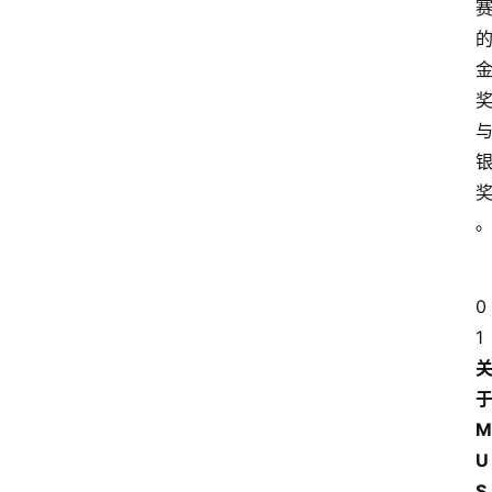
0
1
M
U
S