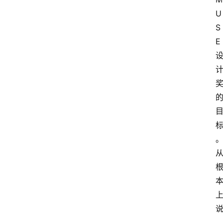
U
S
E