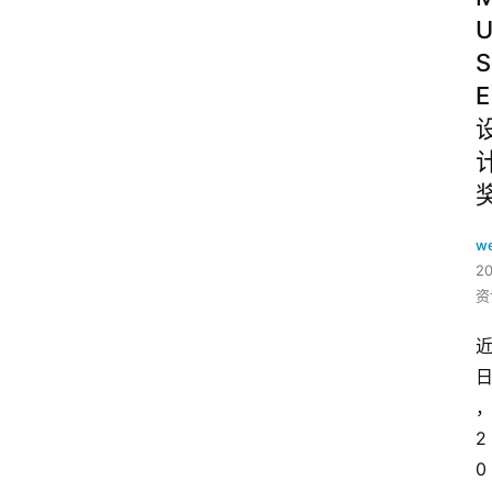
S
E
w
2
资
2
0