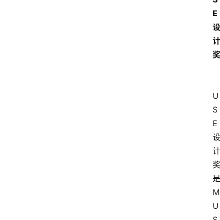
E
U
S
E
M
U
S