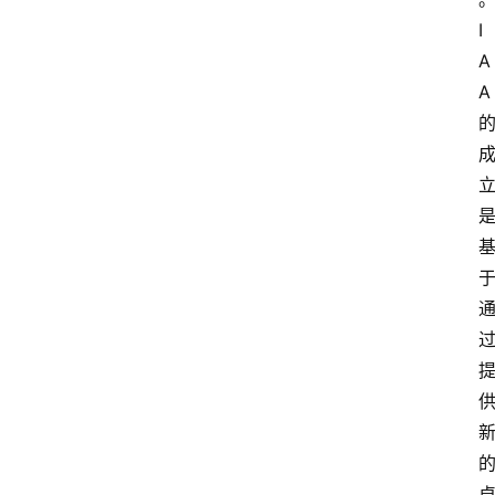
I
A
A