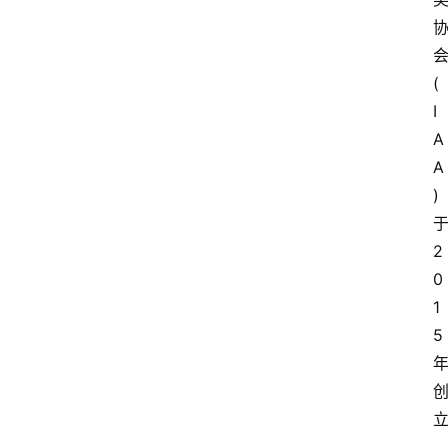
(
I
A
A
)
2
0
1
5