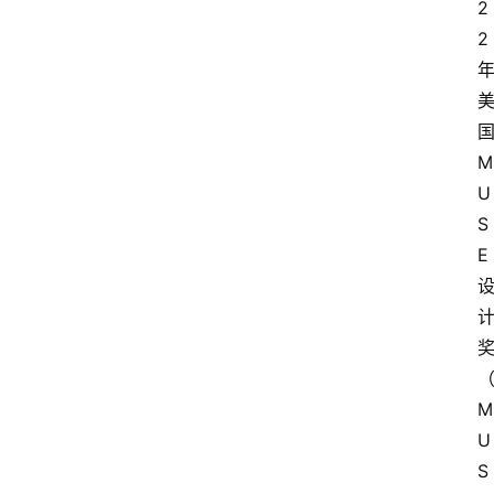
2
2
M
U
S
E
M
U
S