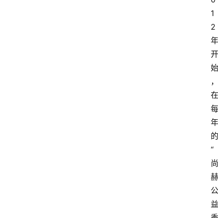
1
2
“