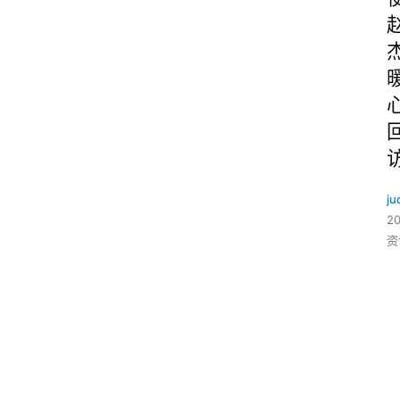
ju
2
资