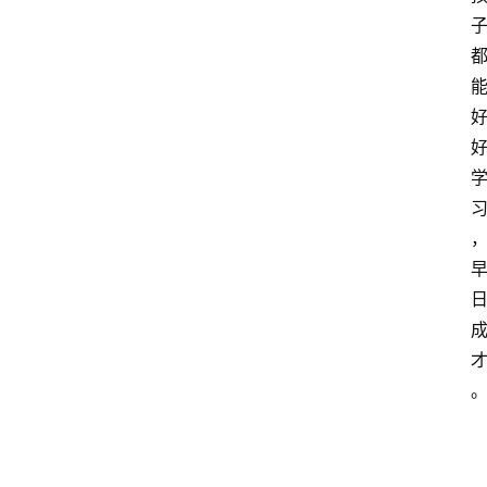
打
传
登录
注册
政
策
商
学
院