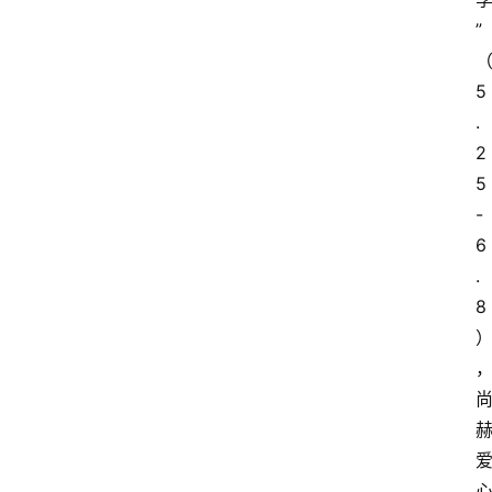
”
5
.
2
5
-
6
.
8