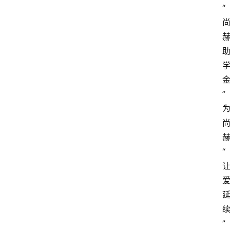
“
”
“
”