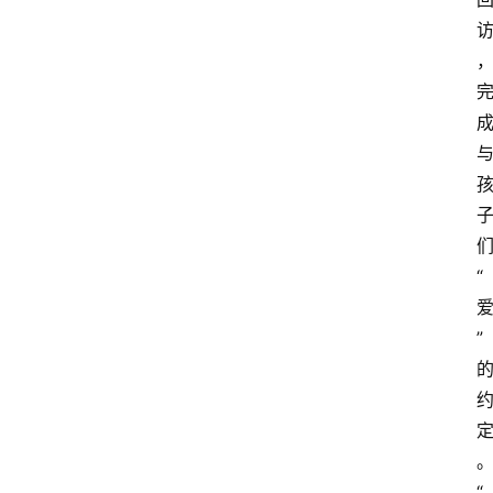
“
”
“