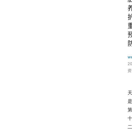
w
2
资