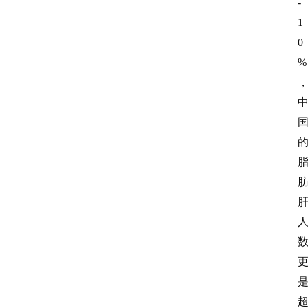
-
1
0
%