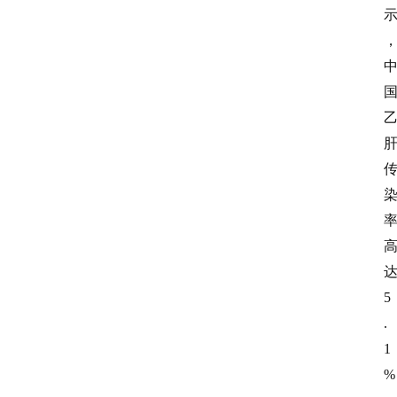
5
.
1
%