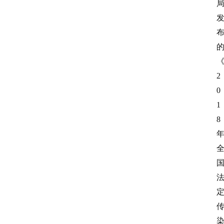
人
物
观
点
2
0
打
1
传
登录
注册
8
政
策
商
学
院