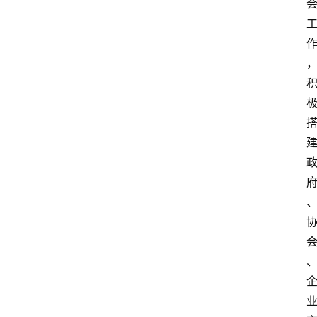
观
点
打
传
登录
注册
政
策
商
学
院