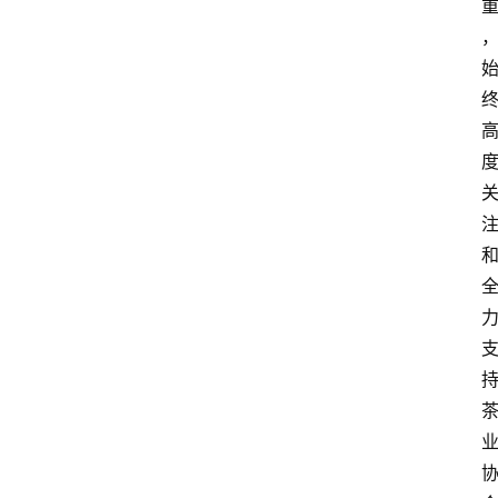
资
讯
人
物