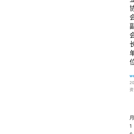
w
2
资
1