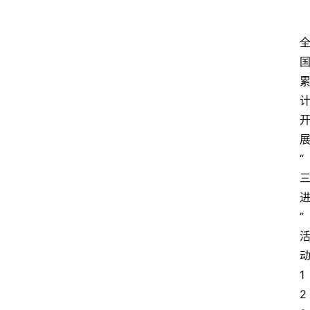
“
”
1
2