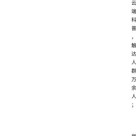
人
物
观
点
打
传
登录
注册
政
策
商
学
院