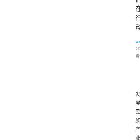
w
2
资
业