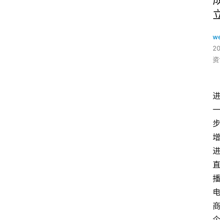
w
2
资