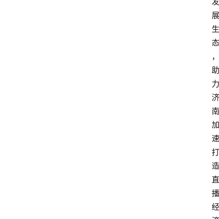
人
物
观
点
打
传
登录
注册
政
策
商
学
院