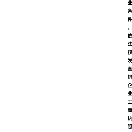
物
观
点
打
传
登录
注册
政
策
商
学
院