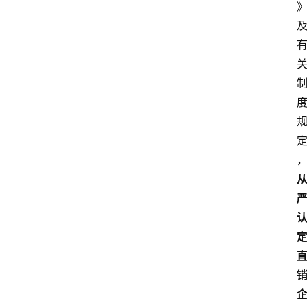
资
讯
人