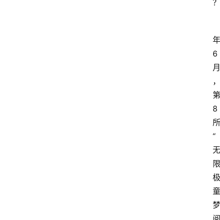
6
8
“