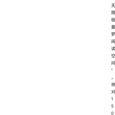
”
1
5
0