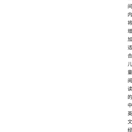
资
讯
人
物
观
点