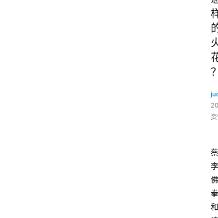
ju
2
资