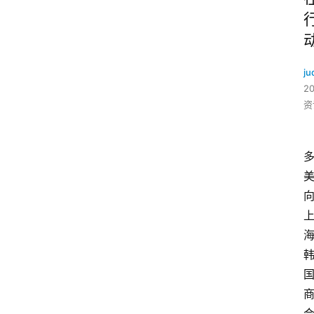
ju
2
资