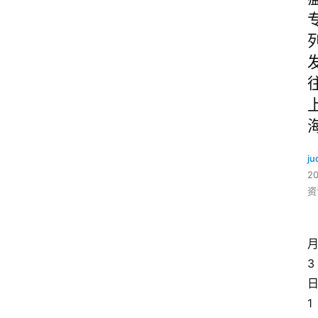
ju
2
资
3
1