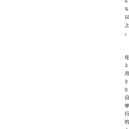
5
%
3
资
3
讯
0
人
物
观