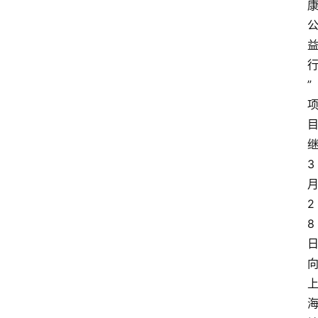
”
3
2
8