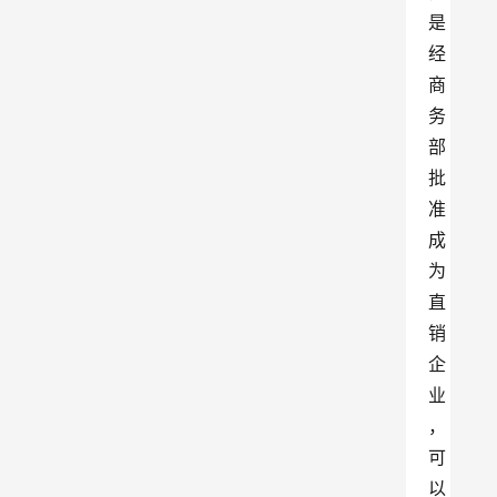
是
经
商
务
部
批
准
成
为
直
销
企
业
，
可
以