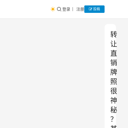
登录
注册
投稿
转
让
直
销
牌
照
很
神
秘
？