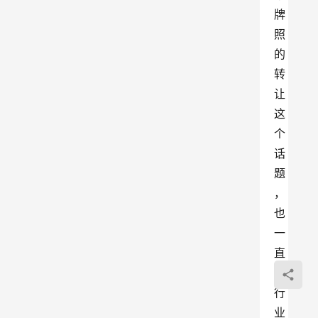
牌
照
的
转
让
这
个
话
题
，
也
一
直
是
行
业