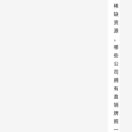
稀
缺
资
源
，
哪
些
公
司
拥
有
直
销
牌
照
一