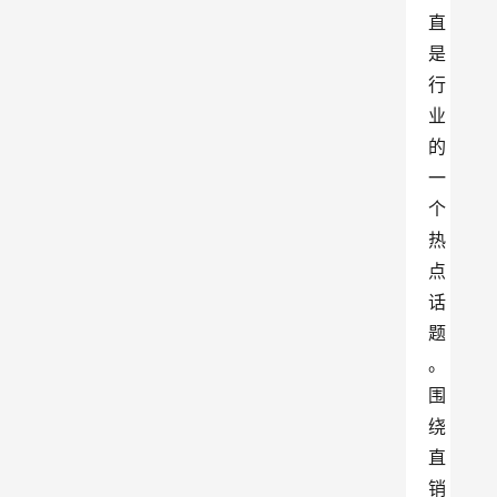
直
是
行
业
的
一
个
热
点
话
题
。
围
绕
直
销