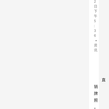
2
日
下
午
5
:
3
6
•
资
讯
直
销
牌
照
，