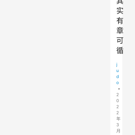
其
实
有
章
可
循
j
u
d
o
•
2
0
2
2
年
3
月