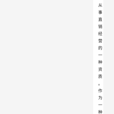
从
事
直
销
经
营
的
一
种
资
质
。
作
为
一
种