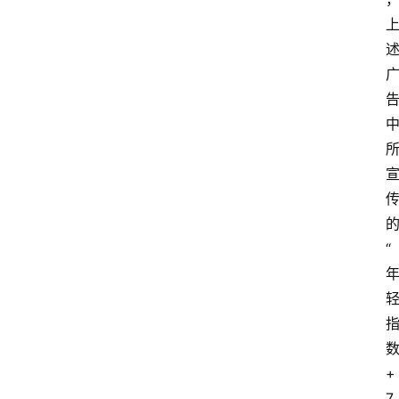
“
+
7