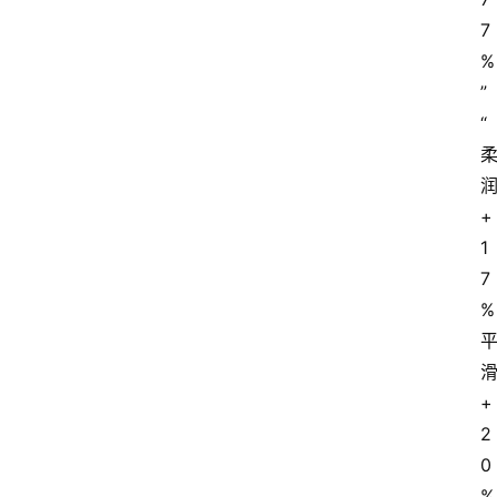
7
%
”
“
+
1
7
% 
+
2
0
% 