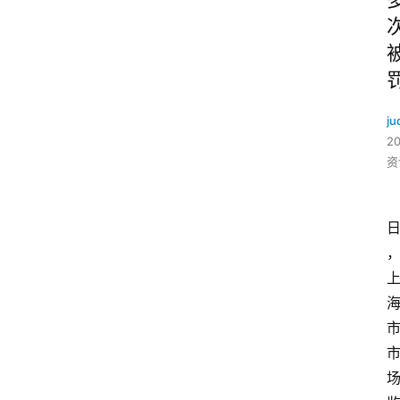
ju
2
资