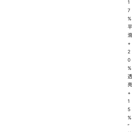
1
7
% 
+
2
0
% 
+
1
5
%
”