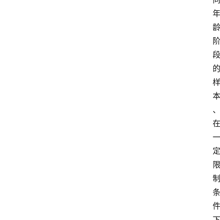
人
物
观
点
打
传
登录
注册
政
策
商
学
院