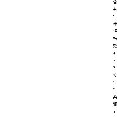
“
+
7
7
%
”
“
+