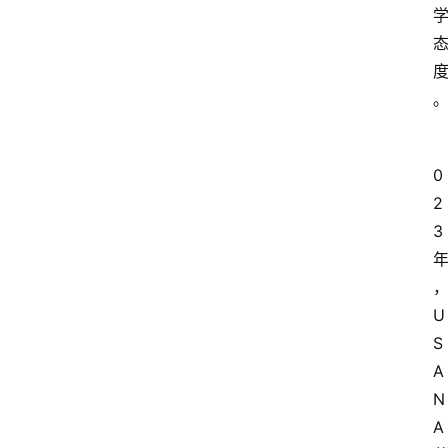
0
2
3
U
S
A
N
A