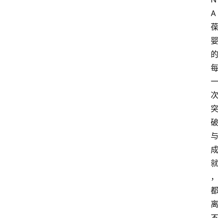
A
人
物
观
点
打
传
登录
注册
政
策
商
学
院