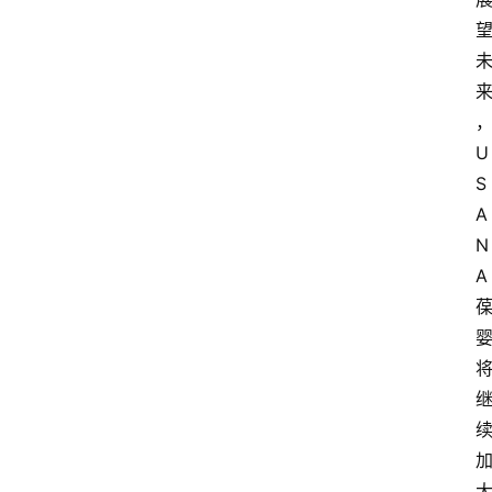
U
S
A
N
A