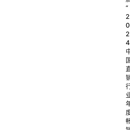
“
2
0
2
4