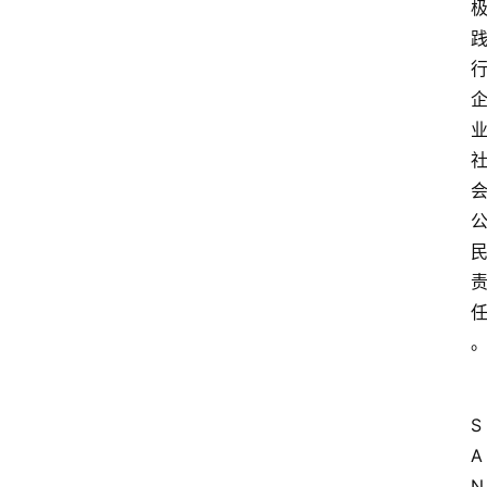
S
资
A
讯
N