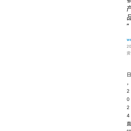
”
w
2
资
2
0
2
4