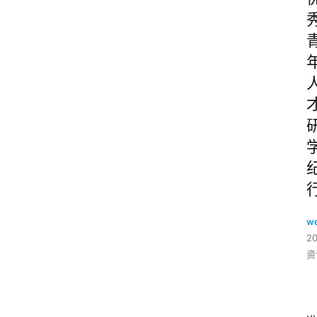
w
2
资